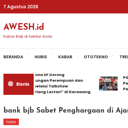
Skip
7 Agustus 2026
To
Content
AWESH.id
Kabar Baik di Sekitar Anda
BERANDA
HUBIS
KABAR
OTOTEKNO
TRE
Pertamina EP Dorong
PGN S
Perlindungan Perempuan dan
Pertu
Bisnis
Anak melalui Talkshow
Peman
“Cemerlang Lestari” di Karawang
bank bjb Sabet Penghargaan di Aj
Hubis