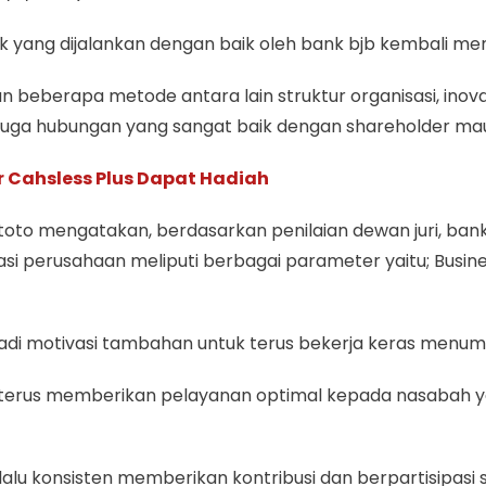
ik yang dijalankan dengan baik oleh bank bjb kembali mend
beberapa metode antara lain struktur organisasi, inovasi,
, juga hubungan yang sangat baik dengan shareholder ma
r Cahsless Plus Dapat Hadiah
oto mengatakan, berdasarkan penilaian dewan juri, bank bj
asi perusahaan meliputi berbagai parameter yaitu; Busin
jadi motivasi tambahan untuk terus bekerja keras men
uk terus memberikan pelayanan optimal kepada nasabah 
elalu konsisten memberikan kontribusi dan berpartisipa