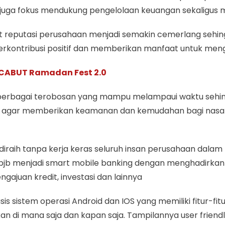
ah juga fokus mendukung pengelolaan keuangan sekaligu
uat reputasi perusahaan menjadi semakin cemerlang sehi
 berkontribusi positif dan memberikan manfaat untuk men
r CABUT Ramadan Fest 2.0
irnya berbagai terobosan yang mampu melampaui waktu s
tal, agar memberikan keamanan dan kemudahan bagi nasa
sil diraih tanpa kerja keras seluruh insan perusahaan da
bjb menjadi smart mobile banking dengan menghadirkan l
gajuan kredit, investasi dan lainnya
basis sistem operasi Android dan IOS yang memiliki fitur-f
an di mana saja dan kapan saja. Tampilannya user frien