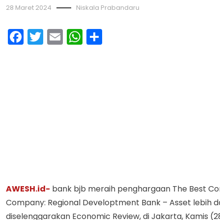
28 Maret 2024
Niskala Prabandaru
Facebook
Twitter
Email
WhatsApp
Share
AWESH.id-
bank bjb meraih penghargaan The Best Corp
Company: Regional Developtment Bank – Asset lebih da
diselenggarakan Economic Review, di Jakarta, Kamis (2