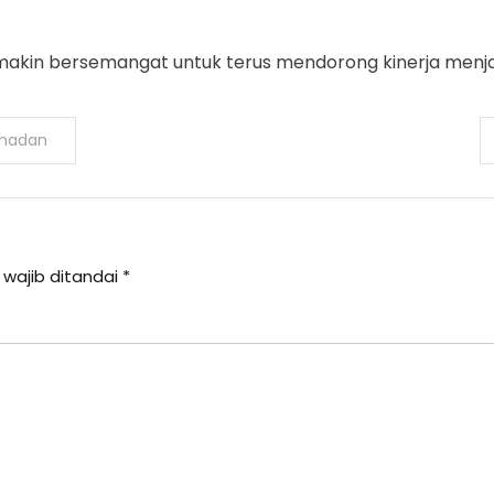
in bersemangat untuk terus mendorong kinerja menjadi s
amadan
 wajib ditandai
*