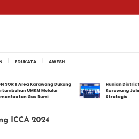
N
EDUKATA
AWESH
OR II Area Karawang Dukung
Hunian District Ea
mbuhan UMKM Melalui
Karawang Jalin K
faatan Gas Bumi
Strategis
ang ICCA 2024