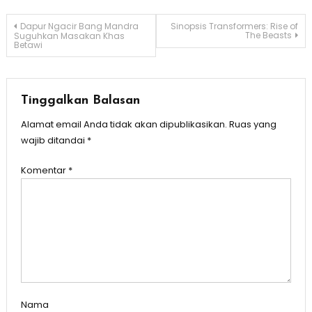
Navigasi
Dapur Ngacir Bang Mandra
Sinopsis Transformers: Rise of
The Beasts
Suguhkan Masakan Khas
Betawi
pos
Tinggalkan Balasan
Alamat email Anda tidak akan dipublikasikan.
Ruas yang
wajib ditandai
*
Komentar
*
Nama