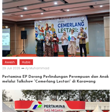
Awesh
Hubis
29 Juli 2026
Aji Muhammad
Pertamina EP Dorong Perlindungan Perempuan dan Anak
melalui Talkshow “Cemerlang Lestari” di Karawang