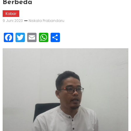
Berbeda
Kabar
9 Juni 2023
Niskala Prabandaru
Facebook
Twitter
Email
WhatsApp
Share