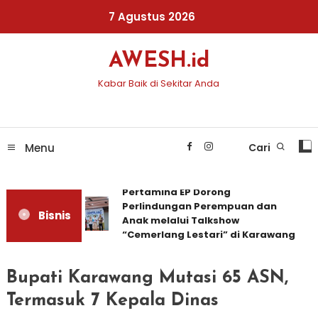
Skip
7 Agustus 2026
To
Content
AWESH.id
Kabar Baik di Sekitar Anda
Menu
Cari
Pertamina EP Dorong
Perlindungan Perempuan dan
Bisnis
Anak melalui Talkshow
“Cemerlang Lestari” di Karawang
Bupati Karawang Mutasi 65 ASN,
Termasuk 7 Kepala Dinas