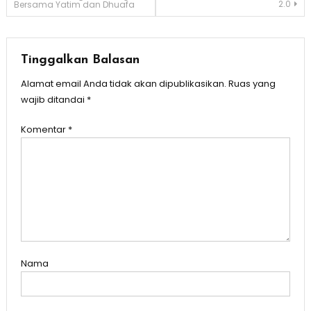
2.0
Bersama Yatim dan Dhuafa
pos
Tinggalkan Balasan
Alamat email Anda tidak akan dipublikasikan.
Ruas yang
wajib ditandai
*
Komentar
*
Nama