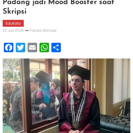
Padang jadi Mood Booster saat
Skripsi
Edukata
22 Juli 2025
Farida Ahmad
Facebook
Twitter
Email
WhatsApp
Share