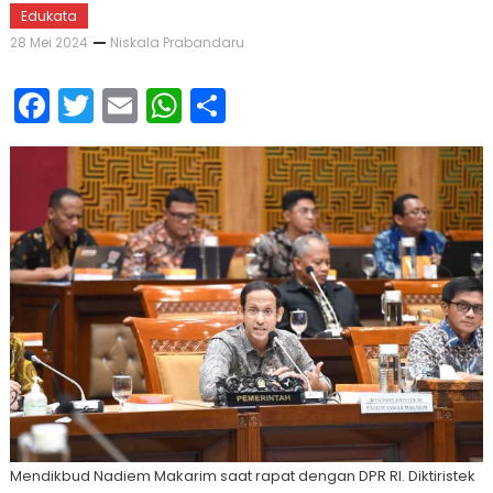
Edukata
28 Mei 2024
Niskala Prabandaru
Facebook
Twitter
Email
WhatsApp
Share
Mendikbud Nadiem Makarim saat rapat dengan DPR RI. Diktiristek