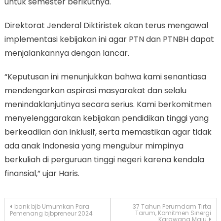
untuk semester berikutnya.
Direktorat Jenderal Diktiristek akan terus mengawal
implementasi kebijakan ini agar PTN dan PTNBH dapat
menjalankannya dengan lancar.
“Keputusan ini menunjukkan bahwa kami senantiasa
mendengarkan aspirasi masyarakat dan selalu
menindaklanjutinya secara serius. Kami berkomitmen
menyelenggarakan kebijakan pendidikan tinggi yang
berkeadilan dan inklusif, serta memastikan agar tidak
ada anak Indonesia yang mengubur mimpinya
berkuliah di perguruan tinggi negeri karena kendala
finansial,” ujar Haris.
Navigasi
bank bjb Umumkan Para
37 Tahun Perumdam Tirta
Tarum, Komitmen Sinergi
Pemenang bjbpreneur 2024
Karawang Maju