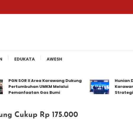
N
EDUKATA
AWESH
PGN SOR II Area Karawang Dukung
Hunian Distri
Pertumbuhan UMKM Melalui
Karawang Jal
Pemanfaatan Gas Bumi
Strategis
ung Cukup Rp 175.000