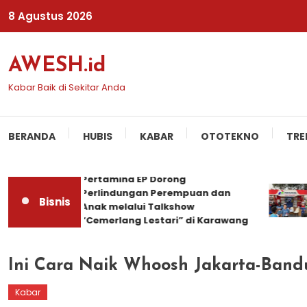
Skip
8 Agustus 2026
To
Content
AWESH.id
Kabar Baik di Sekitar Anda
BERANDA
HUBIS
KABAR
OTOTEKNO
TRE
Pertamina EP Dorong
Perlindungan Perempuan dan
Bisnis
Anak melalui Talkshow
“Cemerlang Lestari” di Karawang
Ini Cara Naik Whoosh Jakarta-Band
Kabar