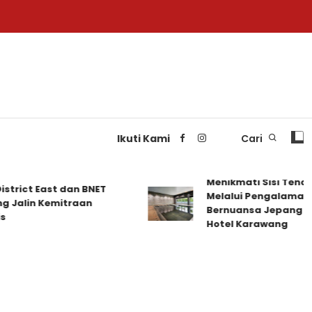
Ikuti Kami
Cari
Menikmati Sisi Tenang K
ct East dan BNET
Melalui Pengalaman Men
in Kemitraan
Bernuansa Jepang di Delo
Hotel Karawang