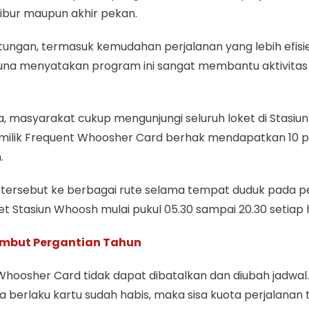
 libur maupun akhir pekan.
gan, termasuk kemudahan perjalanan yang lebih efisie
una menyatakan program ini sangat membantu aktivitas 
masyarakat cukup mengunjungi seluruh loket di Stasiun
emilik Frequent Whoosher Card berhak mendapatkan 10 
.
rsebut ke berbagai rute selama tempat duduk pada perj
t Stasiun Whoosh mulai pukul 05.30 sampai 20.30 setiap 
ambut Pergantian Tahun
Whoosher Card tidak dapat dibatalkan dan diubah jadwal
a berlaku kartu sudah habis, maka sisa kuota perjalanan