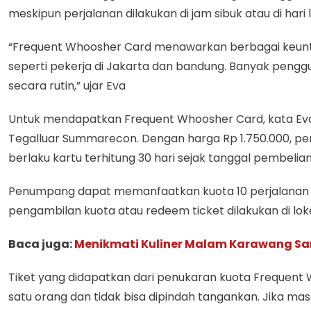
meskipun perjalanan dilakukan di jam sibuk atau di hari
“Frequent Whoosher Card menawarkan berbagai keuntun
seperti pekerja di Jakarta dan bandung. Banyak pengg
secara rutin,” ujar Eva
Untuk mendapatkan Frequent Whoosher Card, kata Eva, 
Tegalluar Summarecon. Dengan harga Rp 1.750.000, p
berlaku kartu terhitung 30 hari sejak tanggal pembelian
Penumpang dapat memanfaatkan kuota 10 perjalanan te
pengambilan kuota atau redeem ticket dilakukan di loke
Baca juga:
Menikmati Kuliner Malam Karawang S
Tiket yang didapatkan dari penukaran kuota Frequent 
satu orang dan tidak bisa dipindah tangankan. Jika mas