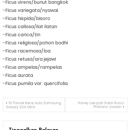
-Ficus virens/bunut bangkok
-Ficus variegata/nyawai
-Ficus hispida/bisoro
-Ficus callosa/ilat ilatan
-Ficus carica/tin
-Ficus religlosa/pohon bodhi
-Ficus racemosa/loa
-Ficus retusa/ara jejawi
-Ficus ampelas/rampelas
-Ficus aurata
-Ficus pumila var. quercifolia.
Navigasi
10 Ponsel Kece, Ada Samsung
Honey Lee jadi Saksi Kunci
Prahara Joseon
Galaxy S24 Ultra
pos