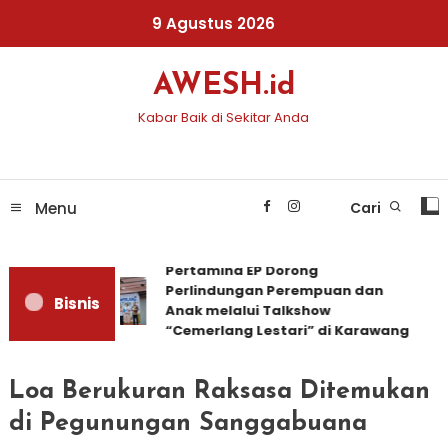
Skip
9 Agustus 2026
To
Content
AWESH.id
Kabar Baik di Sekitar Anda
Menu
Cari
Pertamina EP Dorong
Perlindungan Perempuan dan
Bisnis
Anak melalui Talkshow
“Cemerlang Lestari” di Karawang
Loa Berukuran Raksasa Ditemukan
di Pegunungan Sanggabuana