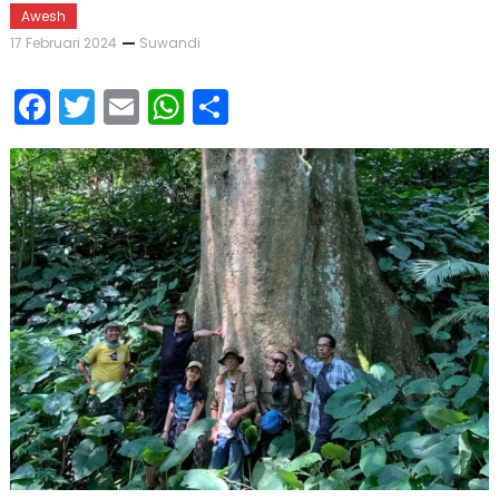
Awesh
17 Februari 2024
Suwandi
Facebook
Twitter
Email
WhatsApp
Share