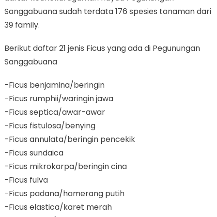
Sanggabuana sudah terdata 176 spesies tanaman dari
39 family.
Berikut daftar 21 jenis Ficus yang ada di Pegunungan
Sanggabuana
-Ficus benjamina/beringin
-Ficus rumphii/waringin jawa
-Ficus septica/awar-awar
-Ficus fistulosa/benying
-Ficus annulata/beringin pencekik
-Ficus sundaica
-Ficus mikrokarpa/beringin cina
-Ficus fulva
-Ficus padana/hamerang putih
-Ficus elastica/karet merah