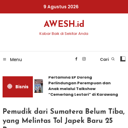
Skip
9 Agustus 2026
To
Content
AWESH.id
Kabar Baik di Sekitar Anda
Menu
Cari
Pertamina EP Dorong
Perlindungan Perempuan dan
Bisnis
Anak melalui Talkshow
“Cemerlang Lestari” di Karawang
Pemudik dari Sumatera Belum Tiba,
yang Melintas Tol Japek Baru 25