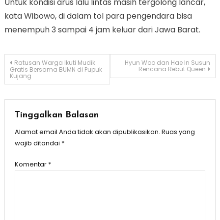
Untuk kondisi arus lalu lintas masih tergolong lancar,
kata Wibowo, di dalam tol para pengendara bisa
menempuh 3 sampai 4 jam keluar dari Jawa Barat.
Navigasi
Ratusan Warga Ikuti Mudik
Hyun Woo dan Hae In Susun
Rencana Rebut Queen
Gratis Bersama BUMN di Pupuk
Kujang
pos
Tinggalkan Balasan
Alamat email Anda tidak akan dipublikasikan.
Ruas yang
wajib ditandai
*
Komentar
*