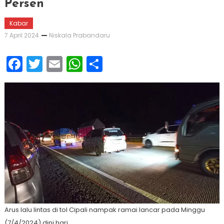
Persen
Kabar
7 April 2024
Niskala Prabandaru
Facebook
Twitter
Email
WhatsApp
Share
Arus lalu lintas di tol Cipali nampak ramai lancar pada Minggu
(7/4/2024) dini hari.