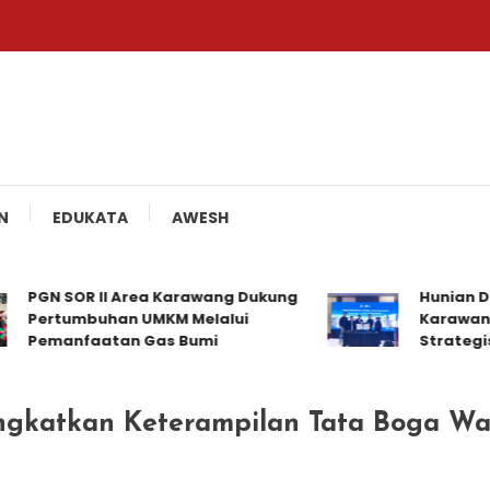
N
EDUKATA
AWESH
GN SOR II Area Karawang Dukung
Hunian Distri
ertumbuhan UMKM Melalui
Karawang Jal
emanfaatan Gas Bumi
Strategis
ngkatkan Keterampilan Tata Boga W