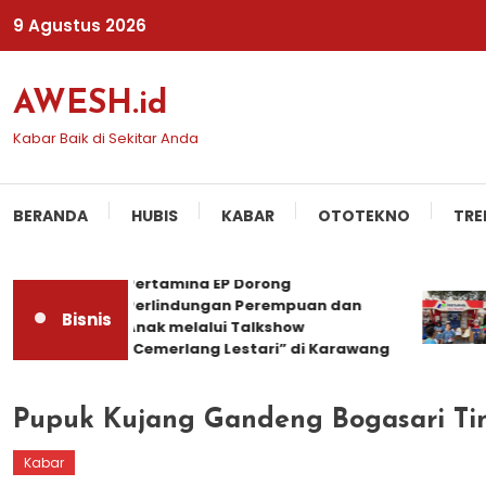
Skip
9 Agustus 2026
To
Content
AWESH.id
Kabar Baik di Sekitar Anda
BERANDA
HUBIS
KABAR
OTOTEKNO
TRE
Pertamina EP Dorong
P
Perlindungan Perempuan dan
P
Bisnis
Anak melalui Talkshow
P
“Cemerlang Lestari” di Karawang
Pupuk Kujang Gandeng Bogasari Ti
Kabar