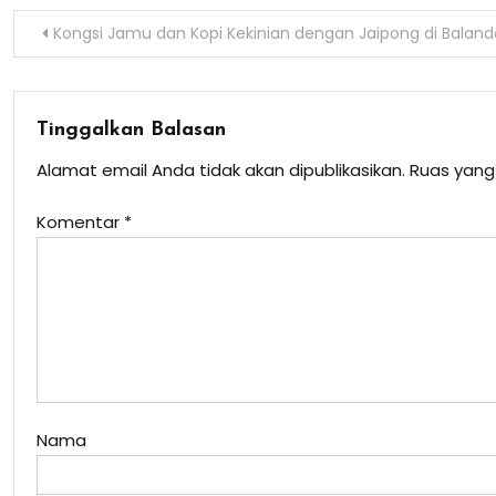
Navigasi
Kongsi Jamu dan Kopi Kekinian dengan Jaipong di Bala
pos
Tinggalkan Balasan
Alamat email Anda tidak akan dipublikasikan.
Ruas yang
Komentar
*
Nama