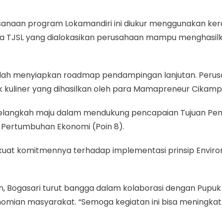
sanaan program Lokamandiri ini diukur menggunakan keran
a TJSL yang dialokasikan perusahaan mampu menghasilka
 telah menyiapkan roadmap pendampingan lanjutan. Peru
duk kuliner yang dihasilkan oleh para Mamapreneur Cikampe
us melangkah maju dalam mendukung pencapaian Tujuan P
 Pertumbuhan Ekonomi (Poin 8).
kuat komitmennya terhadap implementasi prinsip Enviro
Bogasari turut bangga dalam kolaborasi dengan Pupuk Kuja
omian masyarakat. “Semoga kegiatan ini bisa meningka