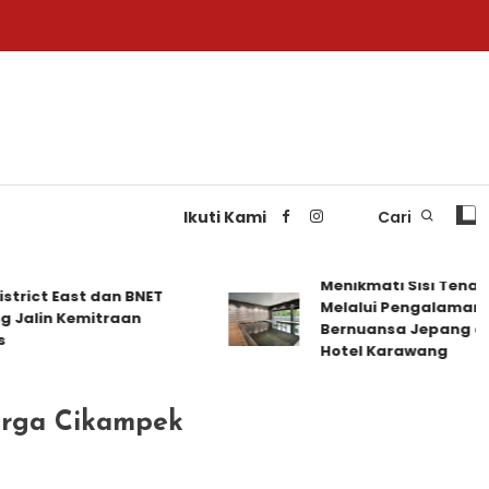
Ikuti Kami
Cari
Menikmati Sisi Tenang K
ct East dan BNET
Melalui Pengalaman Meng
in Kemitraan
Bernuansa Jepang di Delo
Hotel Karawang
arga Cikampek