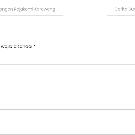
ndongan Rajakami Karawang
Cerita S
 wajib ditandai
*