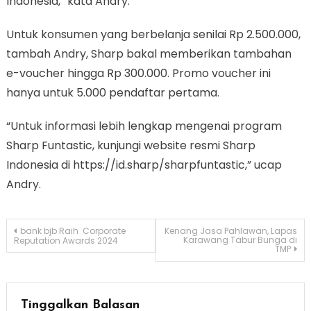
Indonesia,” kata Andry.
Untuk konsumen yang berbelanja senilai Rp 2.500.000,
tambah Andry, Sharp bakal memberikan tambahan
e-voucher hingga Rp 300.000. Promo voucher ini
hanya untuk 5.000 pendaftar pertama.
“Untuk informasi lebih lengkap mengenai program
Sharp Funtastic, kunjungi website resmi Sharp
Indonesia di https://id.sharp/sharpfuntastic,” ucap
Andry.
Navigasi
bank bjb Raih Corporate
Kenang Jasa Pahlawan, Lapas
Karawang Tabur Bunga di
Reputation Awards 2024
TMP
pos
Tinggalkan Balasan