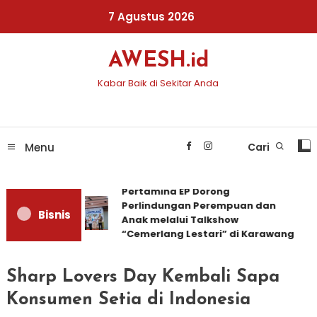
Skip
7 Agustus 2026
To
Content
AWESH.id
Kabar Baik di Sekitar Anda
Menu
Cari
Pertamina EP Dorong
Perlindungan Perempuan dan
Bisnis
Anak melalui Talkshow
“Cemerlang Lestari” di Karawang
Sharp Lovers Day Kembali Sapa
Konsumen Setia di Indonesia