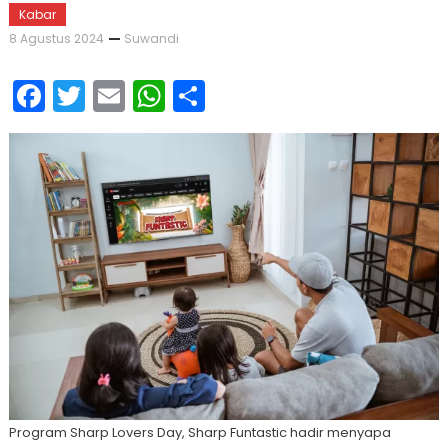
Kabar
8 Agustus 2024
Suwandi
Facebook
Twitter
Email
WhatsApp
Share
Program Sharp Lovers Day, Sharp Funtastic hadir menyapa