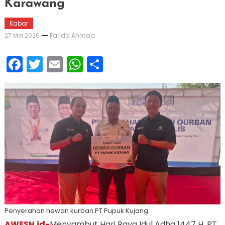
Karawang
Kabar
27 Mei 2026
Farida Ahmad
Facebook
Twitter
Email
WhatsApp
Share
Penyerahan hewan kurban PT Pupuk Kujang.
AWESH.id-
Menyambut Hari Raya Idul Adha 1447 H, PT