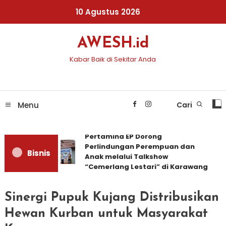
Skip
10 Agustus 2026
To
Content
AWESH.id
Kabar Baik di Sekitar Anda
Menu
Cari
Pertamina EP Dorong
Perlindungan Perempuan dan
Bisnis
Anak melalui Talkshow
“Cemerlang Lestari” di Karawang
Sinergi Pupuk Kujang Distribusikan
Hewan Kurban untuk Masyarakat