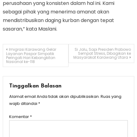
perusahaan yang konsisten dalam hal ini. Kami
sebagai pihak yang menerima amanat akan
mendistribusikan daging kurban dengan tepat
sasaran,” kata Maslani.
Navigasi
Imigrasi Karawang Gelar
Si Jalu, Sapi Presiden Prabowo
Sempat Stress, Dibagikan ke
Layanan Paspor Simpatik
Masyarakat Karawang Utara
Peringati Hari Kebangkitan
pos
Nasional ke-118
Tinggalkan Balasan
Alamat email Anda tidak akan dipublikasikan.
Ruas yang
wajib ditandai
*
Komentar
*