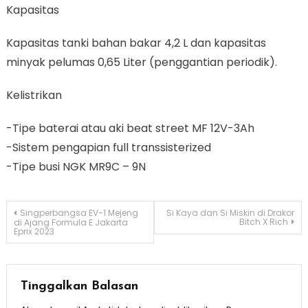
Kapasitas
Kapasitas tanki bahan bakar 4,2 L dan kapasitas
minyak pelumas 0,65 Liter (penggantian periodik).
Kelistrikan
-Tipe baterai atau aki beat street MF 12V-3Ah
-Sistem pengapian full transsisterized
-Tipe busi NGK MR9C – 9N
Navigasi
Singperbangsa EV-1 Mejeng
Si Kaya dan Si Miskin di Drakor
Bitch X Rich
di Ajang Formula E Jakarta
Eprix 2023
pos
Tinggalkan Balasan