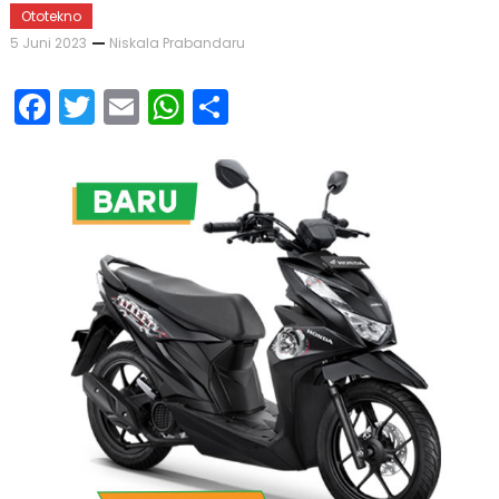
Ototekno
5 Juni 2023
Niskala Prabandaru
Facebook
Twitter
Email
WhatsApp
Share