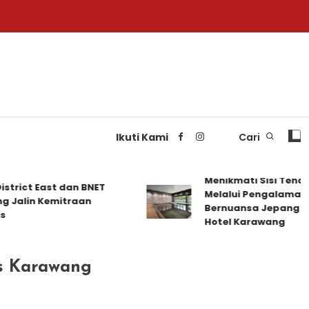
Ikuti Kami
Cari
Menikmati Sisi Tenang 
ict East dan BNET
Melalui Pengalaman Men
lin Kemitraan
Bernuansa Jepang di Del
Hotel Karawang
as Karawang