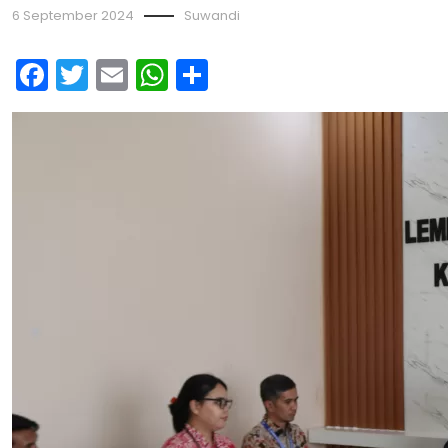
6 September 2024
Suwandi
Facebook
Twitter
Email
WhatsApp
Share