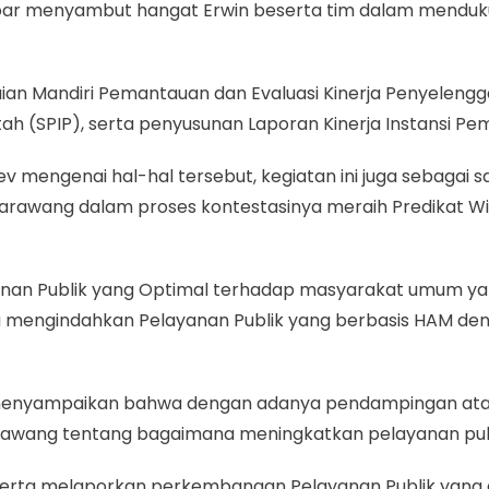
 Toar menyambut hangat Erwin beserta tim dalam menduk
n Mandiri Pemantauan dan Evaluasi Kinerja Penyelengga
h (SPIP), serta penyusunan Laporan Kinerja Instansi Pe
engenai hal-hal tersebut, kegiatan ini juga sebagai sa
rawang dalam proses kontestasinya meraih Predikat Wila
Layanan Publik yang Optimal terhadap masyarakat umum ya
mengindahkan Pelayanan Publik yang berbasis HAM deng
r menyampaikan bahwa dengan adanya pendampingan atau
 Karawang tentang bagaimana meningkatkan pelayanan pub
 serta melaporkan perkembangan Pelayanan Publik yang 