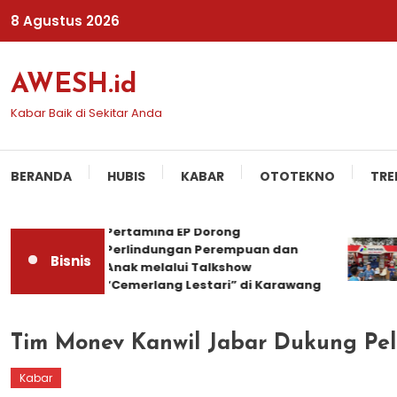
Skip
8 Agustus 2026
To
Content
AWESH.id
Kabar Baik di Sekitar Anda
BERANDA
HUBIS
KABAR
OTOTEKNO
TRE
Pertamina EP Dorong
Perlindungan Perempuan dan
Bisnis
Anak melalui Talkshow
“Cemerlang Lestari” di Karawang
Tim Monev Kanwil Jabar Dukung Pel
Kabar