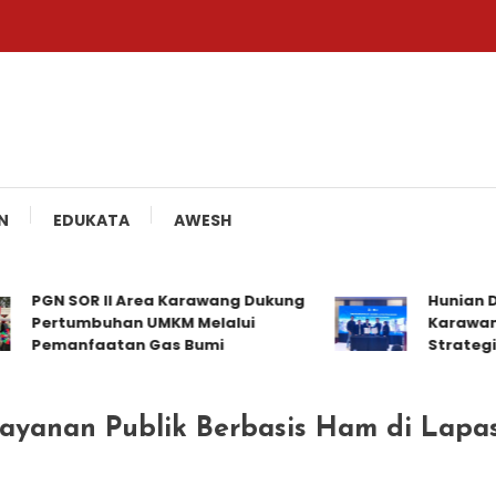
N
EDUKATA
AWESH
PGN SOR II Area Karawang Dukung
Hunian Distr
Pertumbuhan UMKM Melalui
Karawang Ja
Pemanfaatan Gas Bumi
Strategis
ayanan Publik Berbasis Ham di Lap