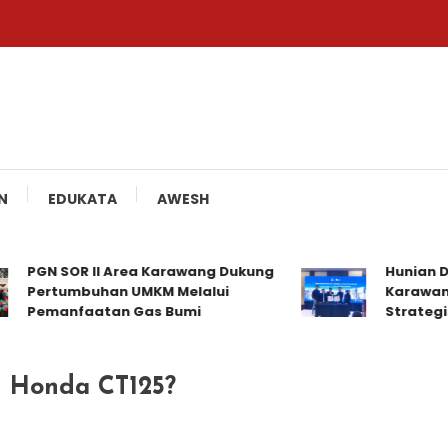
N
EDUKATA
AWESH
PGN SOR II Area Karawang Dukung
Hunian Distr
Pertumbuhan UMKM Melalui
Karawang Ja
Pemanfaatan Gas Bumi
Strategis
g Honda CT125?