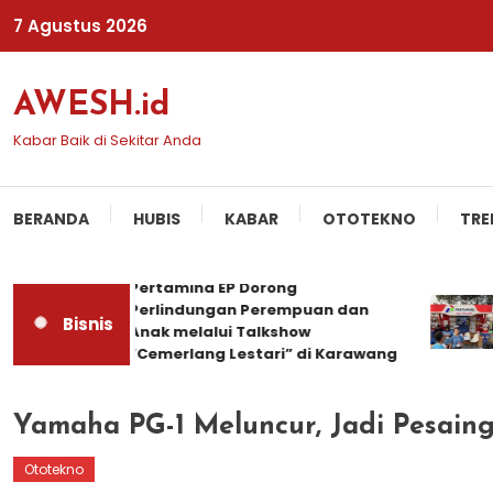
Skip
7 Agustus 2026
To
Content
AWESH.id
Kabar Baik di Sekitar Anda
BERANDA
HUBIS
KABAR
OTOTEKNO
TRE
Pertamina EP Dorong
Perlindungan Perempuan dan
Bisnis
Anak melalui Talkshow
“Cemerlang Lestari” di Karawang
Yamaha PG-1 Meluncur, Jadi Pesain
Ototekno