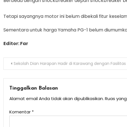
Berbeda dengan shockbreaker depan shockbreaker b
Tetapi sayangnya motor ini belum dibekali fitur kesela
Sementara untuk harga Yamaha PG-1 belum diumumkan.
Editor: Far
Navigasi
Sekolah Dian Harapan Hadir di Karawang dengan Fasilita
pos
Tinggalkan Balasan
Alamat email Anda tidak akan dipublikasikan.
Ruas yang
Komentar
*