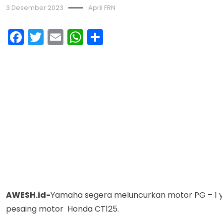
3 Desember 2023
April FRN
Facebook
Twitter
Email
WhatsApp
Share
AWESH.id-
Yamaha segera meluncurkan motor PG – 1 yan
pesaing motor Honda CT125.