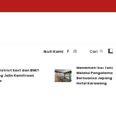
Ikuti Kami
Cari
Menikmati Sisi Tenang 
ict East dan BNET
Melalui Pengalaman Me
lin Kemitraan
Bernuansa Jepang di De
Hotel Karawang