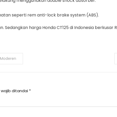
elakang menggunakan double shock absorber.
matan seperti rem anti-lock brake system (ABS).
 Sedangkan harga Honda CT125 di Indonesia berkusar Rp
s Moderen
 wajib ditandai
*