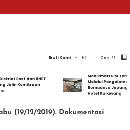
Ikuti Kami
Cari
Menikmati Sisi Tena
strict East dan BNET
Melalui Pengalaman
 Jalin Kemitraan
Bernuansa Jepang di 
s
Hotel Karawang
abu (19/12/2019). Dokumentasi