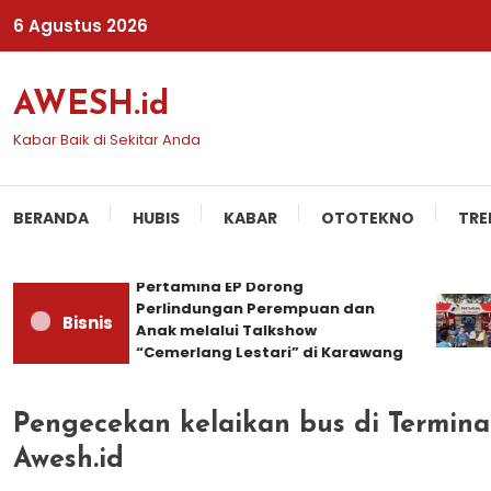
Skip
6 Agustus 2026
To
Content
AWESH.id
Kabar Baik di Sekitar Anda
BERANDA
HUBIS
KABAR
OTOTEKNO
TRE
Pertamina EP Dorong
Perlindungan Perempuan dan
Bisnis
Anak melalui Talkshow
“Cemerlang Lestari” di Karawang
Pengecekan kelaikan bus di Termina
Awesh.id