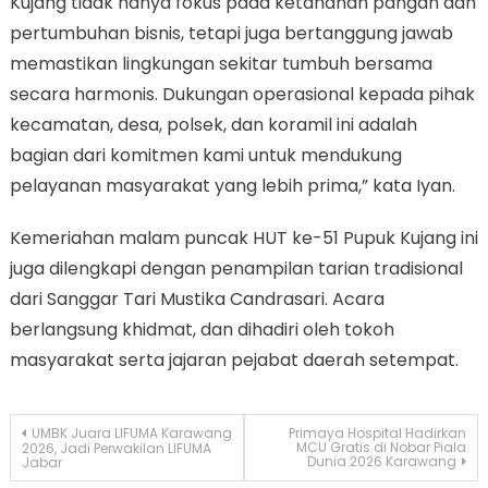
Kujang tidak hanya fokus pada ketahanan pangan dan
pertumbuhan bisnis, tetapi juga bertanggung jawab
memastikan lingkungan sekitar tumbuh bersama
secara harmonis. Dukungan operasional kepada pihak
kecamatan, desa, polsek, dan koramil ini adalah
bagian dari komitmen kami untuk mendukung
pelayanan masyarakat yang lebih prima,” kata Iyan.
Kemeriahan malam puncak HUT ke-51 Pupuk Kujang ini
juga dilengkapi dengan penampilan tarian tradisional
dari Sanggar Tari Mustika Candrasari. Acara
berlangsung khidmat, dan dihadiri oleh tokoh
masyarakat serta jajaran pejabat daerah setempat.
Navigasi
UMBK Juara LIFUMA Karawang
Primaya Hospital Hadirkan
MCU Gratis di Nobar Piala
2026, Jadi Perwakilan LIFUMA
Dunia 2026 Karawang
Jabar
pos