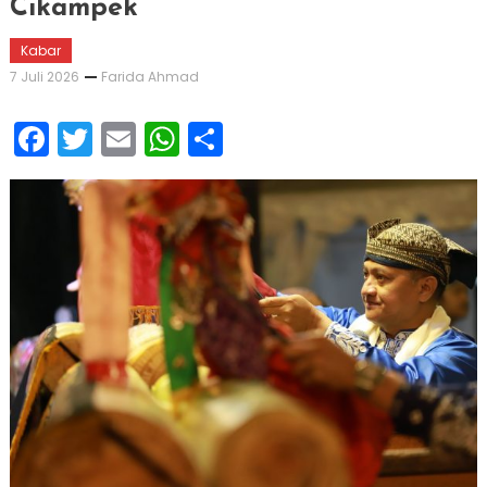
Cikampek
Kabar
7 Juli 2026
Farida Ahmad
Facebook
Twitter
Email
WhatsApp
Share