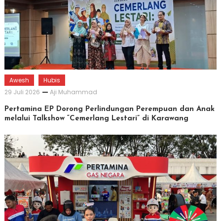
Awesh
Hubis
29 Juli 2026
Aji Muhammad
Pertamina EP Dorong Perlindungan Perempuan dan Anak
melalui Talkshow “Cemerlang Lestari” di Karawang