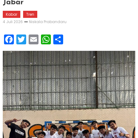
Jabar
Kabar
Tren
4 Juli 2026
Niskala Prabandaru
Facebook
Twitter
Email
WhatsApp
Share