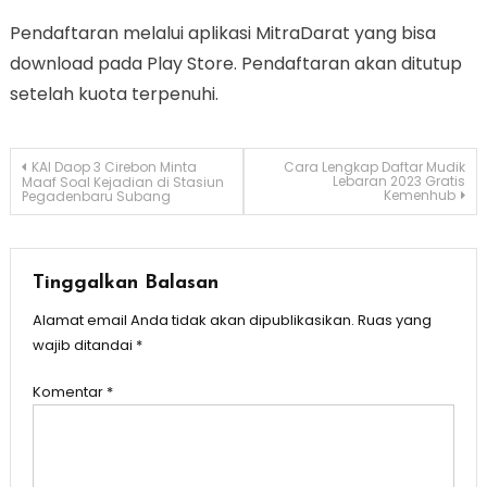
Pendaftaran melalui aplikasi MitraDarat yang bisa
download pada Play Store. Pendaftaran akan ditutup
setelah kuota terpenuhi.
Navigasi
KAI Daop 3 Cirebon Minta
Cara Lengkap Daftar Mudik
Lebaran 2023 Gratis
Maaf Soal Kejadian di Stasiun
Kemenhub
Pegadenbaru Subang
pos
Tinggalkan Balasan
Alamat email Anda tidak akan dipublikasikan.
Ruas yang
wajib ditandai
*
Komentar
*