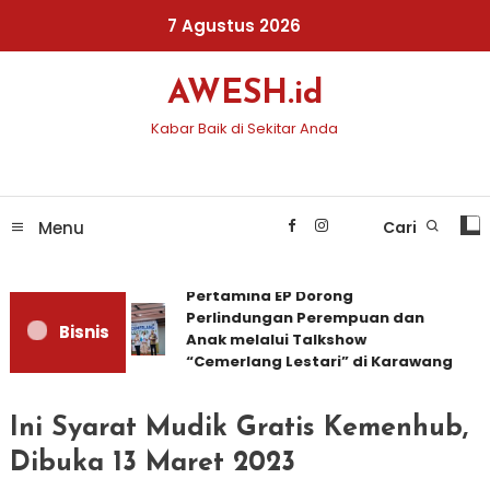
Skip
7 Agustus 2026
To
Content
AWESH.id
Kabar Baik di Sekitar Anda
Menu
Cari
Pertamina EP Dorong
Perlindungan Perempuan dan
Bisnis
Anak melalui Talkshow
“Cemerlang Lestari” di Karawang
Ini Syarat Mudik Gratis Kemenhub,
Dibuka 13 Maret 2023