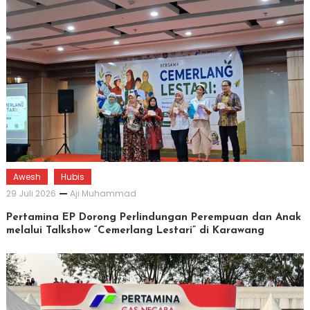
Awesh
Hubis
29 Juli 2026
Aji Muhammad
Pertamina EP Dorong Perlindungan Perempuan dan Anak
melalui Talkshow “Cemerlang Lestari” di Karawang