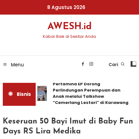
Skip
8 Agustus 2026
To
Content
AWESH.id
Kabar Baik di Sekitar Anda
Menu
Cari
Pertamina EP Dorong
Perlindungan Perempuan dan
Bisnis
Anak melalui Talkshow
“Cemerlang Lestari” di Karawang
Keseruan 50 Bayi Imut di Baby Fun
Days RS Lira Medika