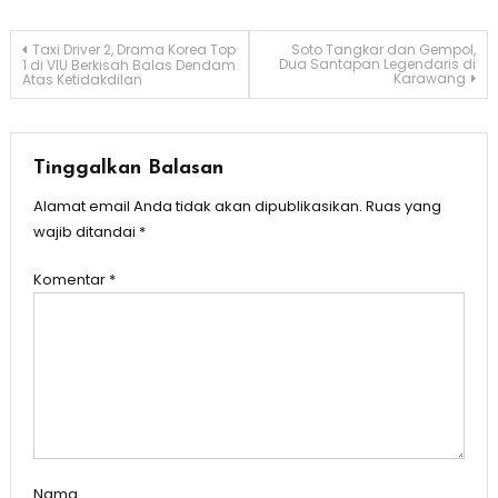
Navigasi
Taxi Driver 2, Drama Korea Top
Soto Tangkar dan Gempol,
Dua Santapan Legendaris di
1 di VIU Berkisah Balas Dendam
Karawang
Atas Ketidakdilan
pos
Tinggalkan Balasan
Alamat email Anda tidak akan dipublikasikan.
Ruas yang
wajib ditandai
*
Komentar
*
Nama