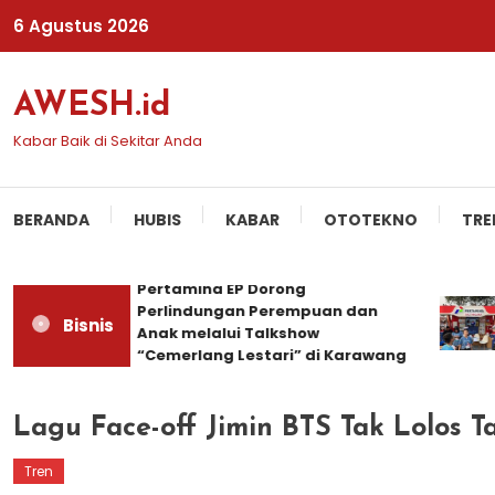
Skip
6 Agustus 2026
To
Content
AWESH.id
Kabar Baik di Sekitar Anda
BERANDA
HUBIS
KABAR
OTOTEKNO
TRE
Pertamina EP Dorong
Perlindungan Perempuan dan
Bisnis
Anak melalui Talkshow
“Cemerlang Lestari” di Karawang
Lagu Face-off Jimin BTS Tak Lolos 
Tren