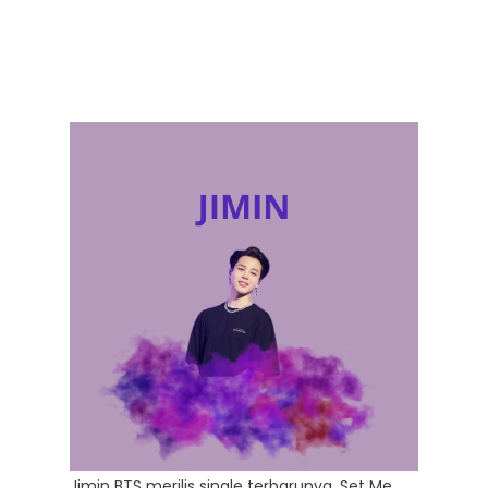
Jimin BTS merilis single terbarunya, Set Me