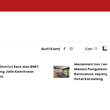
Ikuti Kami
Cari
Menikmati Sisi Tenan
trict East dan BNET
Melalui Pengalaman M
Jalin Kemitraan
Bernuansa Jepang di D
Hotel Karawang