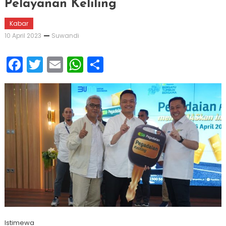
Pelayanan Keliling
Kabar
10 April 2023
Suwandi
Facebook
Twitter
Email
WhatsApp
Share
Istimewa