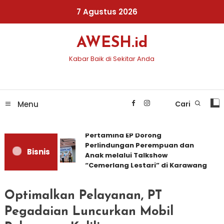
Skip
7 Agustus 2026
To
Content
AWESH.id
Kabar Baik di Sekitar Anda
Menu
Cari
Pertamina EP Dorong
Perlindungan Perempuan dan
Bisnis
Anak melalui Talkshow
“Cemerlang Lestari” di Karawang
Optimalkan Pelayanan, PT
Pegadaian Luncurkan Mobil