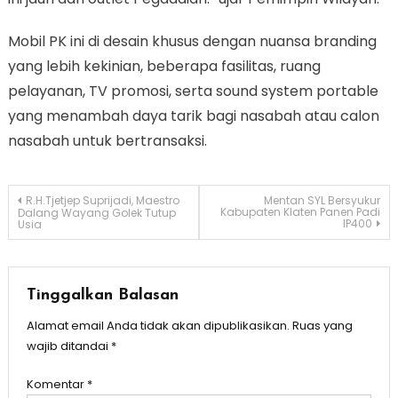
Mobil PK ini di desain khusus dengan nuansa branding
yang lebih kekinian, beberapa fasilitas, ruang
pelayanan, TV promosi, serta sound system portable
yang menambah daya tarik bagi nasabah atau calon
nasabah untuk bertransaksi.
Navigasi
R.H.Tjetjep Suprijadi, Maestro
Mentan SYL Bersyukur
Kabupaten Klaten Panen Padi
Dalang Wayang Golek Tutup
IP400
Usia
pos
Tinggalkan Balasan
Alamat email Anda tidak akan dipublikasikan.
Ruas yang
wajib ditandai
*
Komentar
*