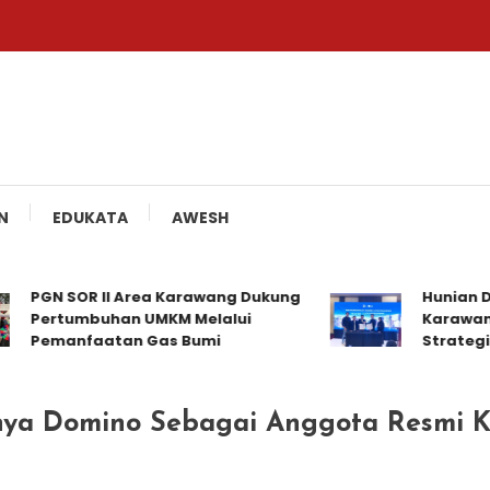
N
EDUKATA
AWESH
GN SOR II Area Karawang Dukung
Hunian Distri
ertumbuhan UMKM Melalui
Karawang Jal
emanfaatan Gas Bumi
Strategis
ya Domino Sebagai Anggota Resmi K