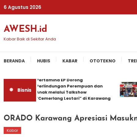
Skip
6 Agustus 2026
To
Content
AWESH.id
Kabar Baik di Sekitar Anda
BERANDA
HUBIS
KABAR
OTOTEKNO
TRE
Pertamina EP Dorong
P
Perlindungan Perempuan dan
P
Bisnis
Anak melalui Talkshow
P
“Cemerlang Lestari” di Karawang
ORADO Karawang Apresiasi Masukn
Kabar