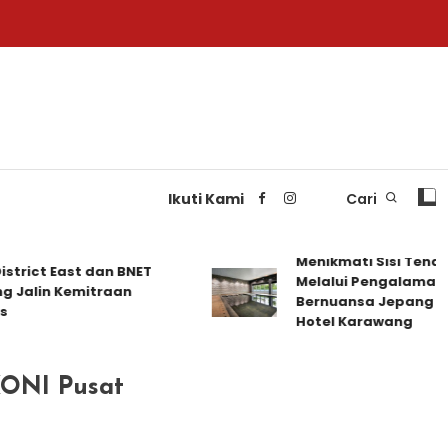
Ikuti Kami
Cari
Menikmati Sisi Tenang K
ct East dan BNET
Melalui Pengalaman Men
in Kemitraan
Bernuansa Jepang di Delo
Hotel Karawang
ONI Pusat