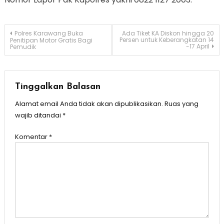
Navigasi
Polres Karawang Buka
Ada Tiket KA Diskon hingga 20
Persen untuk Keberangkatan 14
Penitipan Motor Gratis Bagi
-17 April
Pemudik
pos
Tinggalkan Balasan
Alamat email Anda tidak akan dipublikasikan.
Ruas yang
wajib ditandai
*
Komentar
*