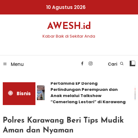
Skip
10 Agustus 2026
To
Content
AWESH.id
Kabar Baik di Sekitar Anda
Menu
Cari
Pertamina EP Dorong
Perlindungan Perempuan dan
Bisnis
Anak melalui Talkshow
“Cemerlang Lestari” di Karawang
Polres Karawang Beri Tips Mudik
Aman dan Nyaman