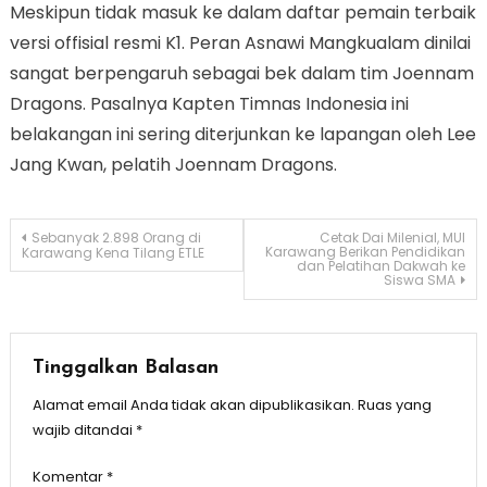
Meskipun tidak masuk ke dalam daftar pemain terbaik
versi offisial resmi K1. Peran Asnawi Mangkualam dinilai
sangat berpengaruh sebagai bek dalam tim Joennam
Dragons. Pasalnya Kapten Timnas Indonesia ini
belakangan ini sering diterjunkan ke lapangan oleh Lee
Jang Kwan, pelatih Joennam Dragons.
Navigasi
Sebanyak 2.898 Orang di
Cetak Dai Milenial, MUI
Karawang Berikan Pendidikan
Karawang Kena Tilang ETLE
dan Pelatihan Dakwah ke
pos
Siswa SMA
Tinggalkan Balasan
Alamat email Anda tidak akan dipublikasikan.
Ruas yang
wajib ditandai
*
Komentar
*