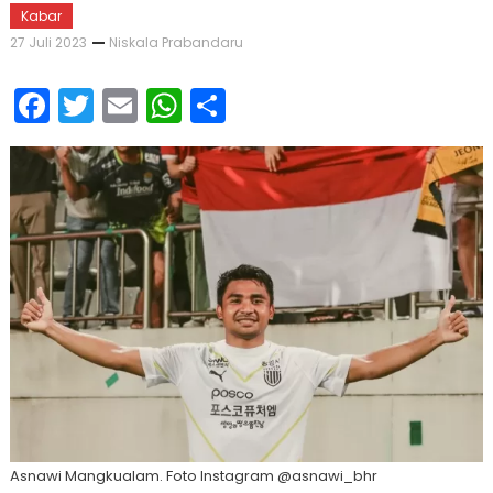
Kabar
27 Juli 2023
Niskala Prabandaru
Facebook
Twitter
Email
WhatsApp
Share
Asnawi Mangkualam. Foto Instagram @asnawi_bhr