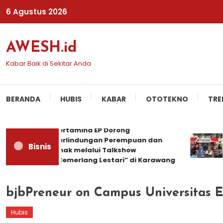
Skip
6 Agustus 2026
To
Content
AWESH.id
Kabar Baik di Sekitar Anda
BERANDA
HUBIS
KABAR
OTOTEKNO
TRE
Pertamina EP Dorong
PG
Perlindungan Perempuan dan
Pe
Bisnis
Anak melalui Talkshow
Pe
“Cemerlang Lestari” di Karawang
bjbPreneur on Campus Universitas E
Hubis