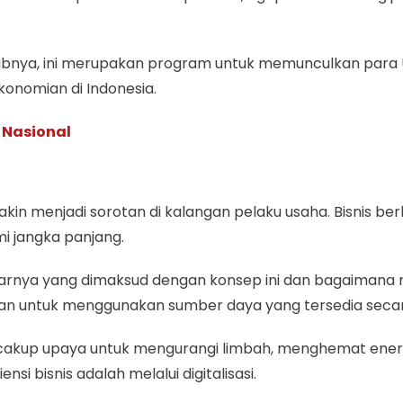
abnya, ini merupakan program untuk memunculkan para U
konomian di Indonesia.
 Nasional
kin menjadi sorotan di kalangan pelaku usaha. Bisnis ber
i jangka panjang.
arnya yang dimaksud dengan konsep ini dan bagaimana m
haan untuk menggunakan sumber daya yang tersedia secar
 mencakup upaya untuk mengurangi limbah, menghemat ene
si bisnis adalah melalui digitalisasi.