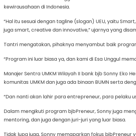
kewirausahaan di Indonesia.
“Hal itu sesuai dengan tagline (slogan) UEU, yaitu Sma
juga smart, creative dan innovative,” ujarnya yang dis
Tantri mengatakan, pihaknya menyambut baik program
“Program ini luar biasa ya, dan kami di Esa Unggul mema
Manajer Sentra UMKM Wilayah II bank bjb Sonny Eko H
komunitas UMKM dan juga ada binaan BUMN serta denga
“Dan nanti akan lahir para entrepreneur, para pelaku 
Dalam mengikuti program bjbPreneur, Sonny juga meng
mentoring, dan juga dengan juri-juri yang luar biasa.
Tidak lupa juga, Sonny memaparkan fokus bjbPreneur 