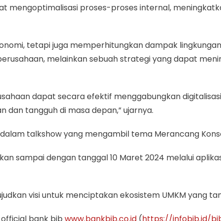
t mengoptimalisasi proses-proses internal, meningkatka
onomi, tetapi juga memperhitungkan dampak lingkungan dar
 perusahaan, melainkan sebuah strategi yang dapat men
haan dapat secara efektif menggabungkan digitalisasi 
an dan tangguh di masa depan,” ujarnya.
alam talkshow yang mengambil tema Merancang Konsep S
n sampai dengan tanggal 10 Maret 2024 melalui aplikasi
judkan visi untuk menciptakan ekosistem UMKM yang tang
official bank bjb
www.bankbjb.co.id
(
https://infobjb.id/b