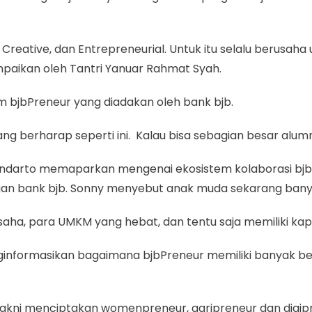
rt, Creative, dan Entrepreneurial. Untuk itu selalu beru
ampaikan oleh Tantri Yanuar Rahmat Syah.
 bjbPreneur yang diadakan oleh bank bjb.
ng berharap seperti ini. Kalau bisa sebagian besar alumni 
endarto memaparkan mengenai ekosistem kolaborasi bjbP
n bank bjb. Sonny menyebut anak muda sekarang banyak
usaha, para UMKM yang hebat, dan tentu saja memiliki ka
informasikan bagaimana bjbPreneur memiliki banyak be
yakni menciptakan womenpreneur, agripreneur dan digip