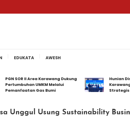
N
EDUKATA
AWESH
N SOR II Area Karawang Dukung
Hunian District
rtumbuhan UMKM Melalui
Karawang Jali
manfaatan Gas Bumi
Strategis
sa Unggul Usung Sustainability Busin