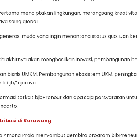
Pertama menciptakan lingkungan, merangsang kreativita
ya saing global.
at generasi muda yang ingin menantang status quo. Dan 
da akhirnya akan menghasilkan inovasi, pembangunan berk
buhan bisnis UMKM, Pembangunan ekosistem UKM, peningk
 bjb,” ujarnya.
rmasi terkait bjbPreneur dan apa saja persyaratan unt
endarto.
tribusi di Karawang
uma Among Praja menyambut gembira program bjbPreneur: 