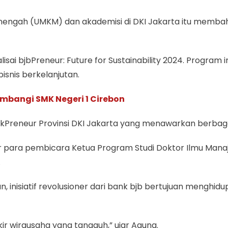
 Menengah (UMKM) dan akademisi di DKI Jakarta itu mem
isai bjbPreneur: Future for Sustainability 2024. Progra
isnis berkelanjutan.
ambangi SMK Negeri 1 Cirebon
Preneur Provinsi DKI Jakarta yang menawarkan berbagai 
ir para pembicara Ketua Program Studi Doktor Ilmu Mana
.
 inisiatif revolusioner dari bank bjb bertujuan menghi
kir wirausaha yang tangguh,” ujar Agung.