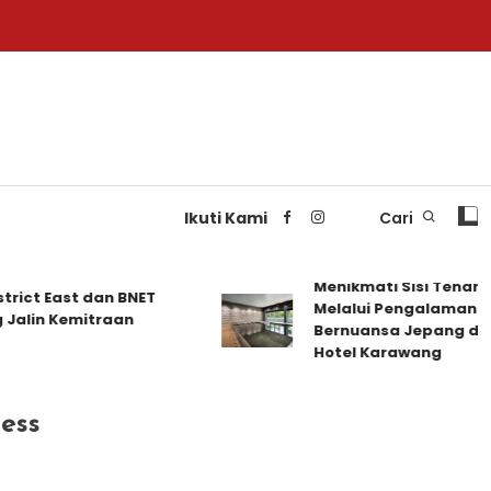
Ikuti Kami
Cari
Menikmati Sisi Tenang Ka
 East dan BNET
Melalui Pengalaman Mengi
n Kemitraan
Bernuansa Jepang di Delon
Hotel Karawang
ess