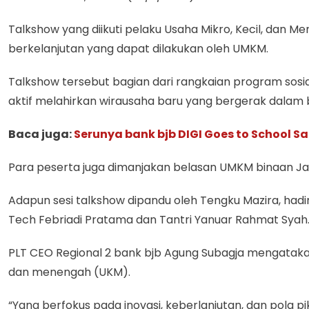
Talkshow yang diikuti pelaku Usaha Mikro, Kecil, dan
berkelanjutan yang dapat dilakukan oleh UMKM.
Talkshow tersebut bagian dari rangkaian program sosial
aktif melahirkan wirausaha baru yang bergerak dalam b
Baca juga:
Serunya bank bjb DIGI Goes to School S
Para peserta juga dimanjakan belasan UMKM binaan Jak
Adapun sesi talkshow dipandu oleh Tengku Mazira, had
Tech Febriadi Pratama dan Tantri Yanuar Rahmat Syah
PLT CEO Regional 2 bank bjb Agung Subagja mengatakan,
dan menengah (UKM).
“Yang berfokus pada inovasi, keberlanjutan, dan pola pi