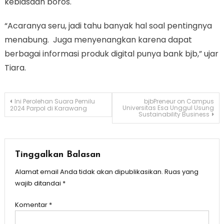
kebiasaan boros.
“Acaranya seru, jadi tahu banyak hal soal pentingnya
menabung. Juga menyenangkan karena dapat
berbagai informasi produk digital punya bank bjb,” ujar
Tiara.
Navigasi
Ini Perolehan Suara Pemilu
bjbPreneur on Campus
Universitas Esa Unggul Usung
2024 Parpol di Karawang
Sustainability Business
pos
Tinggalkan Balasan
Alamat email Anda tidak akan dipublikasikan.
Ruas yang
wajib ditandai
*
Komentar
*