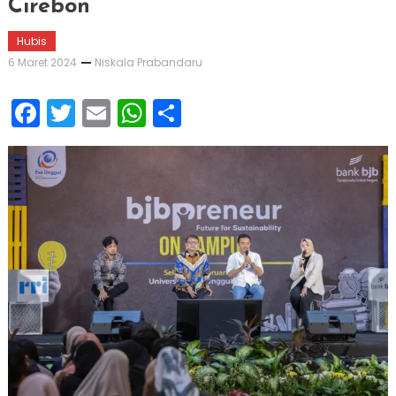
Cirebon
Hubis
6 Maret 2024
Niskala Prabandaru
Facebook
Twitter
Email
WhatsApp
Share