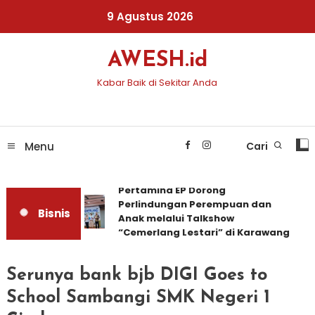
Skip
9 Agustus 2026
To
Content
AWESH.id
Kabar Baik di Sekitar Anda
Menu
Cari
Pertamina EP Dorong
Perlindungan Perempuan dan
Bisnis
Anak melalui Talkshow
“Cemerlang Lestari” di Karawang
Serunya bank bjb DIGI Goes to
School Sambangi SMK Negeri 1