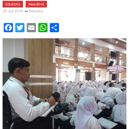
Edukata
Headline
26 Juli 2025
Redaksi
Facebook
Twitter
Email
WhatsApp
Share