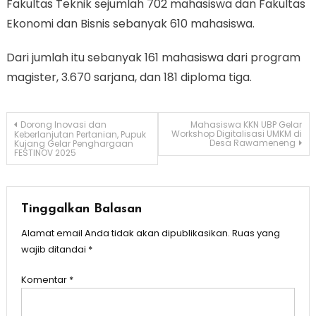
Fakultas Teknik sejumlah 702 mahasiswa dan Fakultas
Ekonomi dan Bisnis sebanyak 610 mahasiswa.
Dari jumlah itu sebanyak 161 mahasiswa dari program
magister, 3.670 sarjana, dan 181 diploma tiga.
Navigasi
Dorong Inovasi dan
Mahasiswa KKN UBP Gelar
Workshop Digitalisasi UMKM di
Keberlanjutan Pertanian, Pupuk
Desa Rawameneng
Kujang Gelar Penghargaan
pos
FESTINOV 2025
Tinggalkan Balasan
Alamat email Anda tidak akan dipublikasikan.
Ruas yang
wajib ditandai
*
Komentar
*