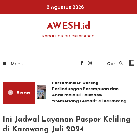
Skip
6 Agustus 2026
To
Content
AWESH.id
Kabar Baik di Sekitar Anda
Menu
Cari
Pertamina EP Dorong
Perlindungan Perempuan dan
Bisnis
Anak melalui Talkshow
“Cemerlang Lestari” di Karawang
Ini Jadwal Layanan Paspor Keliling
di Karawang Juli 2024