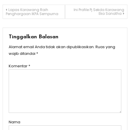
Navigasi
Lapas Karawang Raih
Ini Profile Pj Sekda Karawang
Eka Sanatha
Penghargaan IKPA Sempurna
pos
Tinggalkan Balasan
Alamat email Anda tidak akan dipublikasikan.
Ruas yang
wajib ditandai
*
Komentar
*
Nama