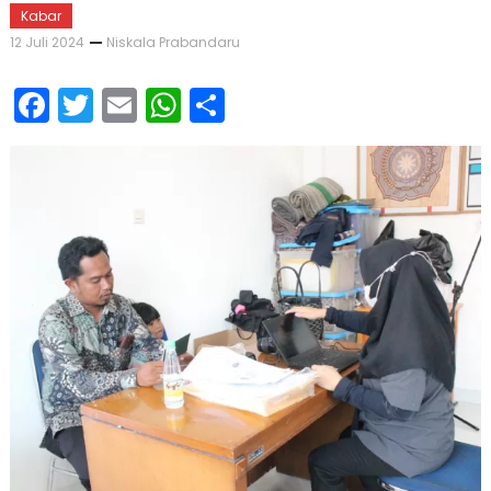
Kabar
12 Juli 2024
Niskala Prabandaru
Facebook
Twitter
Email
WhatsApp
Share