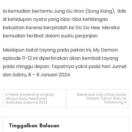
Ia kemudian bertemu Jung Gu Won (Song Kang), iblis
di kehidupan nyata yang tiba-tiba kehilangan
kekuatan karena berpindah ke Do Do Hee. Mereka
kemudian terlibat dalam suatu perjanjian.
Meskipun batal tayang pada pekan ini, My Demon
episode 11-12 ini diperkirakan akan kembali tayang
pada minggu depan. Tepatnya yakni pada hari Jumat
dan Sabtu, 8 – 9 Januari 2024.
Navigasi
Polres Karawang Ungkap
Rekayasa Lalu Lintas pada
Malam Tahun Baru di
Modus Baru Peredaran
Karawang
Narkotika Selama 2023
pos
Tinggalkan Balasan