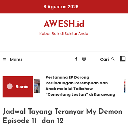
Skip
8 Agustus 2026
To
Content
AWESH.id
Kabar Baik di Sekitar Anda
Menu
Cari
Pertamina EP Dorong
Perlindungan Perempuan dan
Bisnis
Anak melalui Talkshow
“Cemerlang Lestari” di Karawang
Jadwal Tayang Teranyar My Demon
Episode 11 dan 12