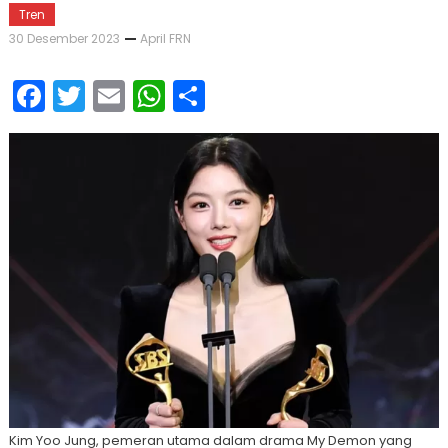
Tren
30 Desember 2023
April FRN
Facebook
Twitter
Email
WhatsApp
Share
Kim Yoo Jung, pemeran utama dalam drama My Demon yang