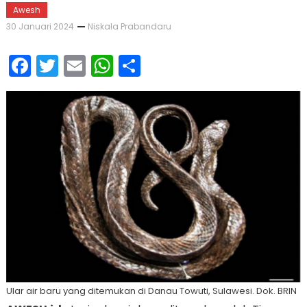
Awesh
30 Januari 2024
Niskala Prabandaru
Facebook
Twitter
Email
WhatsApp
Share
Ular air baru yang ditemukan di Danau Towuti, Sulawesi. Dok. BRIN