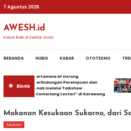
Skip
7 Agustus 2026
To
Content
AWESH.id
Kabar Baik di Sekitar Anda
BERANDA
HUBIS
KABAR
OTOTEKNO
TRE
Pertamina EP Dorong
P
Perlindungan Perempuan dan
P
Bisnis
Anak melalui Talkshow
P
“Cemerlang Lestari” di Karawang
Makanan Kesukaan Sukarno, dari S
Edukata