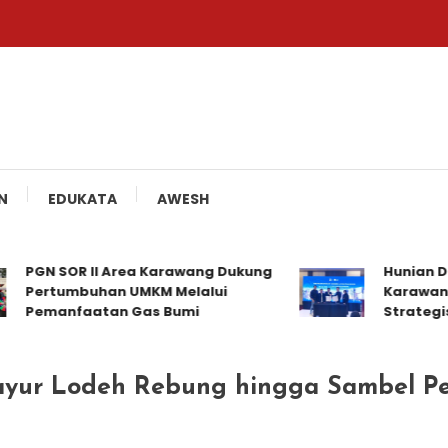
N
EDUKATA
AWESH
GN SOR II Area Karawang Dukung
Hunian Distri
ertumbuhan UMKM Melalui
Karawang Jal
emanfaatan Gas Bumi
Strategis
ayur Lodeh Rebung hingga Sambel Pe