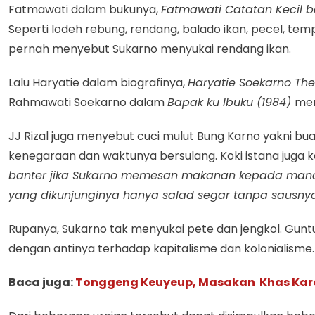
Fatmawati dalam bukunya,
Fatmawati Catatan Kecil b
Seperti lodeh rebung, rendang, balado ikan, pecel, tem
pernah menyebut Sukarno menyukai rendang ikan.
Lalu Haryatie dalam biografinya,
Haryatie Soekarno The
Rahmawati Soekarno dalam
Bapak ku Ibuku (1984)
men
JJ Rizal juga menyebut cuci mulut Bung Karno yakni bu
kenegaraan dan waktunya bersulang. Koki istana juga 
banter jika Sukarno memesan makanan kepada manaj
yang dikunjunginya hanya salad segar tanpa sausny
Rupanya, Sukarno tak menyukai pete dan jengkol. Gun
dengan antinya terhadap kapitalisme dan kolonialisme.
Baca juga:
Tonggeng Keuyeup, Masakan Khas Ka