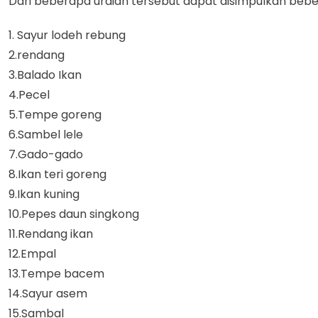
Dari beberapa uraian tersebut dapat disimpulkan beb
1. Sayur lodeh rebung
2.rendang
3.Balado Ikan
4.Pecel
5.Tempe goreng
6.Sambel lele
7.Gado-gado
8.Ikan teri goreng
9.Ikan kuning
10.Pepes daun singkong
11.Rendang ikan
12.Empal
13.Tempe bacem
14.Sayur asem
15.Sambal