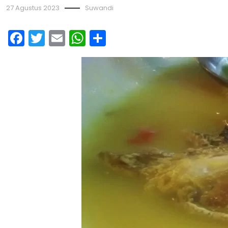
27 Agustus 2023
Suwandi
Facebook
Twitter
Email
WhatsApp
Share