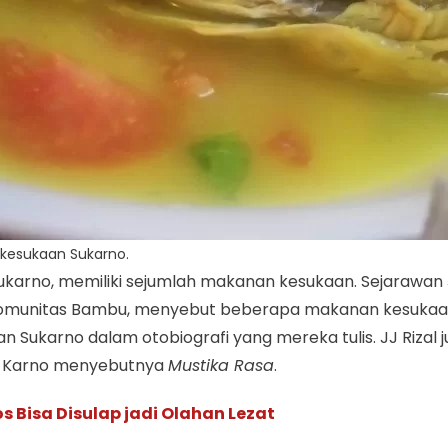
n kesukaan Sukarno.
Sukarno, memiliki sejumlah makanan kesukaan. Sejarawan
Komunitas Bambu, menyebut beberapa makanan kesukaan S
ukarno dalam otobiografi yang mereka tulis. JJ Rizal
ung Karno menyebutnya
Mustika Rasa
.
Bisa Disulap jadi Olahan Lezat