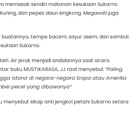
ya memasak sendiri makanan kesukaan Sukarno.
n kuning, dan pepes daun singkong. Megawati juga
buatannya, tempe bacem, sayur asem, dan sambal.
esukaan Sukarno.
eh. Air jeruk menjadi andalannya saat acara
antar buku MUSTIKARASA, JJ rizal menyebut
“Paling
ga istana di negara-negara Eropa atau Amerika
mbel pecel yang dibawanya”
u
menyebut sikap anti jengkol petani Sukarno setara