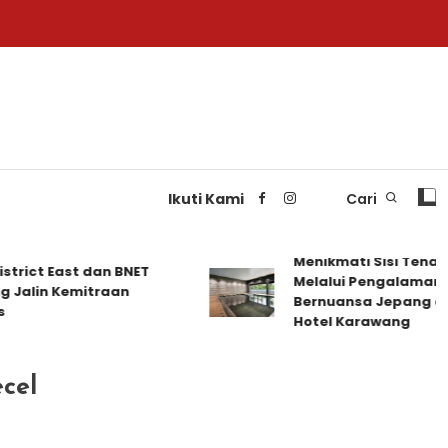
Ikuti Kami
Cari
Menikmati Sisi Tenang K
ct East dan BNET
Melalui Pengalaman Meng
in Kemitraan
Bernuansa Jepang di Delo
Hotel Karawang
cel