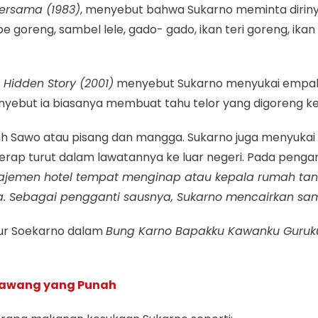
ersama (1983)
, menyebut bahwa Sukarno meminta dirin
pe goreng, sambel lele, gado- gado, ikan teri goreng, ika
 Hidden Story (2001)
menyebut Sukarno menyukai empal 
yebut ia biasanya membuat tahu telor yang digoreng k
ah Sawo atau pisang dan mangga. Sukarno juga menyukai t
kerap turut dalam lawatannya ke luar negeri. Pada peng
emen hotel tempat menginap atau kepala rumah tang
a. Sebagai pengganti sausnya, Sukarno mencairkan sa
tur Soekarno dalam
Bung Karno Bapakku Kawanku Guruk
rawang yang Punah