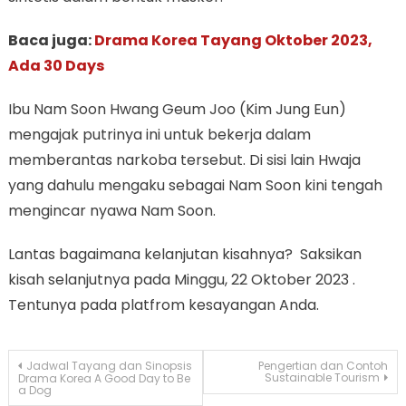
Baca juga:
Drama Korea Tayang Oktober 2023,
Ada 30 Days
Ibu Nam Soon Hwang Geum Joo (Kim Jung Eun)
mengajak putrinya ini untuk bekerja dalam
memberantas narkoba tersebut. Di sisi lain Hwaja
yang dahulu mengaku sebagai Nam Soon kini tengah
mengincar nyawa Nam Soon.
Lantas bagaimana kelanjutan kisahnya? Saksikan
kisah selanjutnya pada Minggu, 22 Oktober 2023 .
Tentunya pada platfrom kesayangan Anda.
Navigasi
Jadwal Tayang dan Sinopsis
Pengertian dan Contoh
Sustainable Tourism
Drama Korea A Good Day to Be
a Dog
pos