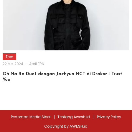
Tren
22 Mei 2024
April FRN
Oh Na Ra Duet dengan Jaehyun NCT di Drakor I Trust
You
Pedoman Media Siber
Tentang Awesh.id
Privacy Policy
Copyright by AWESH.id