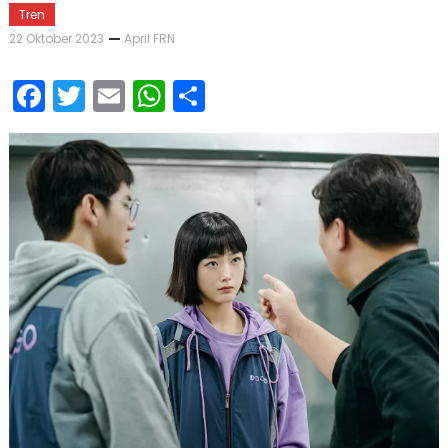
Tren
22 Oktober 2023
April FRN
Facebook
Twitter
Email
WhatsApp
Share