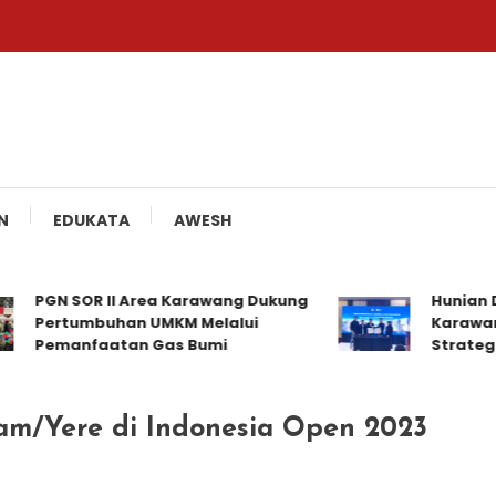
N
EDUKATA
AWESH
PGN SOR II Area Karawang Dukung
Hunian Dist
Pertumbuhan UMKM Melalui
Karawang J
Pemanfaatan Gas Bumi
Strategis
am/Yere di Indonesia Open 2023