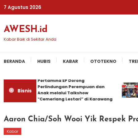
Skip
7 Agustus 2026
To
Content
AWESH.id
Kabar Baik di Sekitar Anda
BERANDA
HUBIS
KABAR
OTOTEKNO
TRE
Pertamina EP Dorong
Perlindungan Perempuan dan
Bisnis
Anak melalui Talkshow
“Cemerlang Lestari” di Karawang
Aaron Chia/Soh Wooi Yik Respek Pr
Kabar