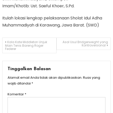
Imam/Khotib: Ust. Saeful Khoer, S.Pd.
Itulah lokasi lengkap pelaksanaan Sholat Idul Adha
Muhammadiyah di Karawang, Jawa Barat. (SWD)
Navigasi
Kala Kate Middleton Unjuk
Asal Usul Bridgerweight yang
Kontroversional
Main Tenis Bareng Roger
Federer
pos
Tinggalkan Balasan
Alamat email Anda tidak akan dipublikasikan.
Ruas yang
wajib ditandai
*
Komentar
*