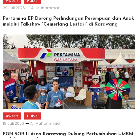
Awesh
Hubis
29 Juli 2026
Aji Muhammad
Pertamina EP Dorong Perlindungan Perempuan dan Anak
melalui Talkshow “Cemerlang Lestari” di Karawang
Awesh
Hubis
19 Juli 2026
Aji Muhammad
PGN SOR II Area Karawang Dukung Pertumbuhan UMKM