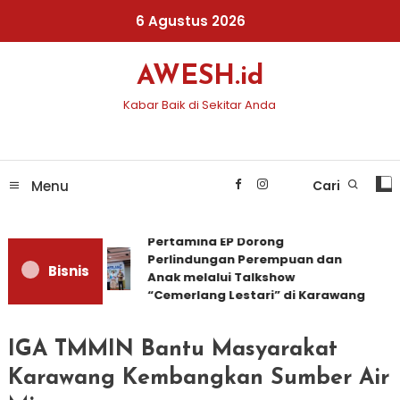
Skip
6 Agustus 2026
To
Content
AWESH.id
Kabar Baik di Sekitar Anda
Menu
Cari
Pertamina EP Dorong
Perlindungan Perempuan dan
Bisnis
Anak melalui Talkshow
“Cemerlang Lestari” di Karawang
IGA TMMIN Bantu Masyarakat
Karawang Kembangkan Sumber Air