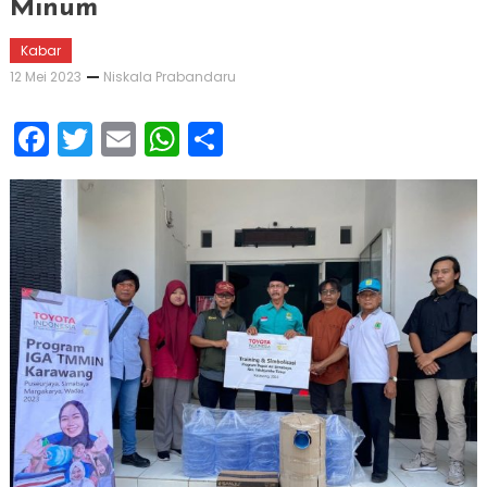
Minum
Kabar
12 Mei 2023
Niskala Prabandaru
Facebook
Twitter
Email
WhatsApp
Share