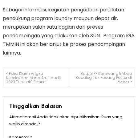
Sebagai informasi, kegiatan pengadaan peralatan
pendukung program laundry maupun depot air,
merupakan salah satu bagian dari proses
pendampingan yang dilakukan oleh SUN. Program IGA
TMMIN ini akan berlanjut ke proses pendampingan
lainnya.
Navigasi
Polisi Klaim Angka
Satpol PP Karawang Imbau
Bacaleg Tak Pasang Poster di
Kecelakaan pada Arus Mudik
Pohon
2023 Turun 40 Persen
pos
Tinggalkan Balasan
Alamat email Anda tidak akan dipublikasikan.
Ruas yang
wajib ditandai
*
Komentar
*