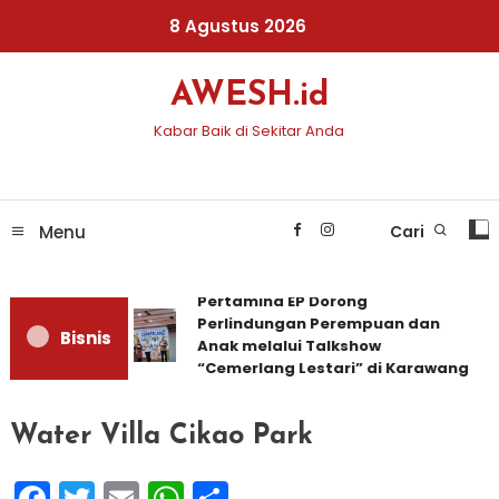
Skip
8 Agustus 2026
To
Content
AWESH.id
Kabar Baik di Sekitar Anda
Menu
Cari
Pertamina EP Dorong
Perlindungan Perempuan dan
Bisnis
Anak melalui Talkshow
“Cemerlang Lestari” di Karawang
Water Villa Cikao Park
Facebook
Twitter
Email
WhatsApp
Share