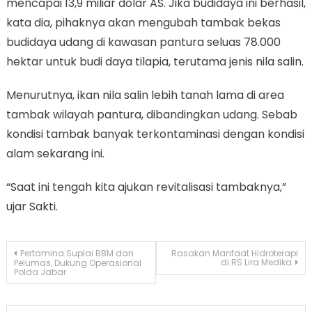
mencapai 13,9 miliar dolar AS. Jika budidaya ini berhasil,
kata dia, pihaknya akan mengubah tambak bekas
budidaya udang di kawasan pantura seluas 78.000
hektar untuk budi daya tilapia, terutama jenis nila salin.
Menurutnya, ikan nila salin lebih tanah lama di area
tambak wilayah pantura, dibandingkan udang. Sebab
kondisi tambak banyak terkontaminasi dengan kondisi
alam sekarang ini.
“Saat ini tengah kita ajukan revitalisasi tambaknya,”
ujar Sakti.
Navigasi
Pertamina Suplai BBM dan
Rasakan Manfaat Hidroterapi
di RS Lira Medika
Pelumas, Dukung Operasional
Polda Jabar
pos