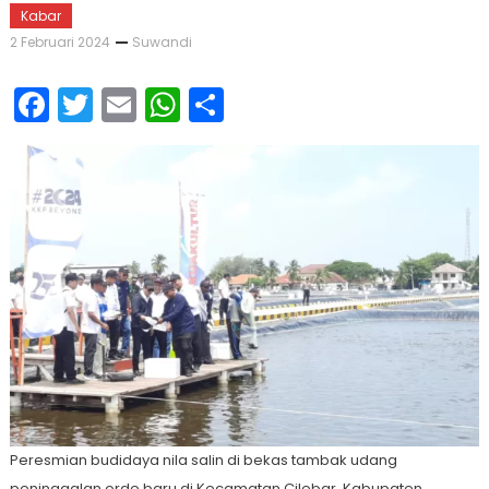
Kabar
2 Februari 2024
Suwandi
Facebook
Twitter
Email
WhatsApp
Share
Peresmian budidaya nila salin di bekas tambak udang
peninggalan orde baru di Kecamatan Cilebar, Kabupaten