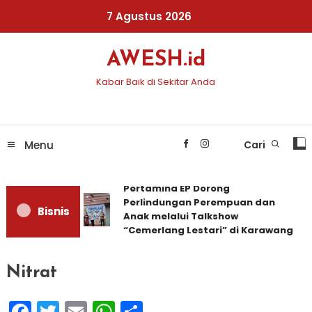
Skip
7 Agustus 2026
To
Content
AWESH.id
Kabar Baik di Sekitar Anda
Menu
Cari
Pertamina EP Dorong
Perlindungan Perempuan dan
Bisnis
Anak melalui Talkshow
“Cemerlang Lestari” di Karawang
Nitrat
Facebook
Twitter
Email
WhatsApp
Share