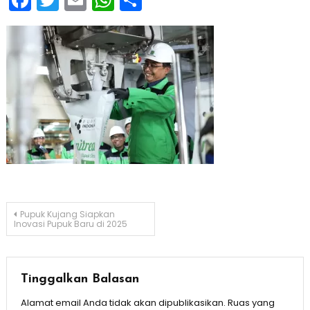
Navigasi
Pupuk Kujang Siapkan
Inovasi Pupuk Baru di 2025
pos
Tinggalkan Balasan
Alamat email Anda tidak akan dipublikasikan.
Ruas yang