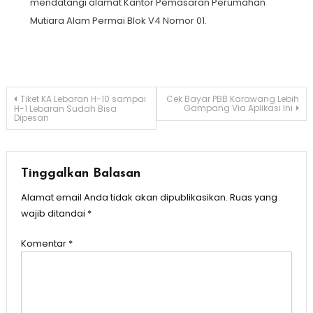
mendatangi alamat Kantor Pemasaran Perumahan
Mutiara Alam Permai Blok V4 Nomor 01.
Navigasi
Tiket KA Lebaran H-10 sampai
Cek Bayar PBB Karawang Lebih
Gampang Via Aplikasi Ini
H-1 Lebaran Sudah Bisa
Dipesan
pos
Tinggalkan Balasan
Alamat email Anda tidak akan dipublikasikan.
Ruas yang
wajib ditandai
*
Komentar
*