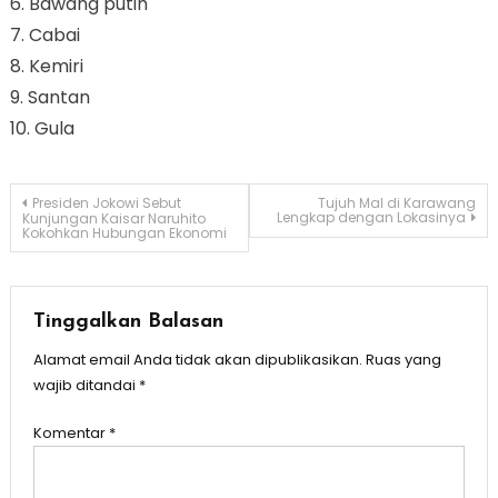
6. Bawang putih
7. Cabai
8. Kemiri
9. Santan
10. Gula
Navigasi
Presiden Jokowi Sebut
Tujuh Mal di Karawang
Lengkap dengan Lokasinya
Kunjungan Kaisar Naruhito
Kokohkan Hubungan Ekonomi
pos
Tinggalkan Balasan
Alamat email Anda tidak akan dipublikasikan.
Ruas yang
wajib ditandai
*
Komentar
*