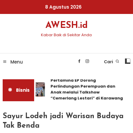
Skip
8 Agustus 2026
To
Content
AWESH.id
Kabar Baik di Sekitar Anda
Menu
Cari
Pertamina EP Dorong
Perlindungan Perempuan dan
Bisnis
Anak melalui Talkshow
“Cemerlang Lestari” di Karawang
Sayur Lodeh jadi Warisan Budaya
Tak Benda