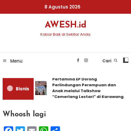
Skip
8 Agustus 2026
To
Content
AWESH.id
Kabar Baik di Sekitar Anda
Menu
Cari
Pertamina EP Dorong
Perlindungan Perempuan dan
Bisnis
Anak melalui Talkshow
“Cemerlang Lestari” di Karawang
Whoosh lagi
Facebook
Twitter
Email
WhatsApp
Share