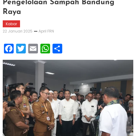
Pengelolaan Sampah Bandung
Raya
Kabar
22 Januari 2025
April FRN
Facebook
Twitter
Email
WhatsApp
Share