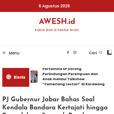
Skip
6 Agustus 2026
To
Content
AWESH.id
Kabar Baik di Sekitar Anda
Menu
Cari
Pertamina EP Dorong
Perlindungan Perempuan dan
Bisnis
Anak melalui Talkshow
“Cemerlang Lestari” di Karawang
PJ Gubernur Jabar Bahas Soal
Kendala Bandara Kertajati hingga