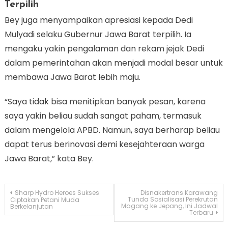
Terpilih
Bey juga menyampaikan apresiasi kepada Dedi
Mulyadi selaku Gubernur Jawa Barat terpilih. Ia
mengaku yakin pengalaman dan rekam jejak Dedi
dalam pemerintahan akan menjadi modal besar untuk
membawa Jawa Barat lebih maju.
“Saya tidak bisa menitipkan banyak pesan, karena
saya yakin beliau sudah sangat paham, termasuk
dalam mengelola APBD. Namun, saya berharap beliau
dapat terus berinovasi demi kesejahteraan warga
Jawa Barat,” kata Bey.
Navigasi
Sharp Hydro Heroes Sukses
Disnakertrans Karawang
Tunda Sosialisasi Perekrutan
Ciptakan Petani Muda
Magang ke Jepang, Ini Jadwal
Berkelanjutan
pos
Terbaru