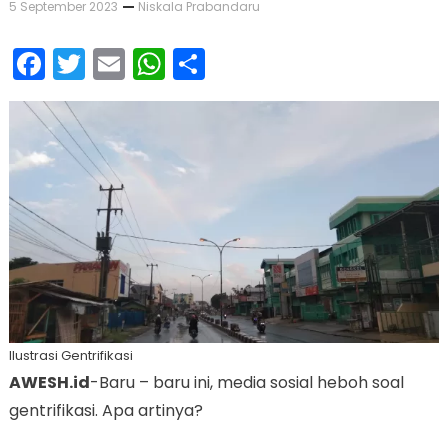
5 September 2023
Niskala Prabandaru
Facebook
Twitter
Email
WhatsApp
Share
Ilustrasi Gentrifikasi
AWESH.id
-Baru – baru ini, media sosial heboh soal
gentrifikasi. Apa artinya?