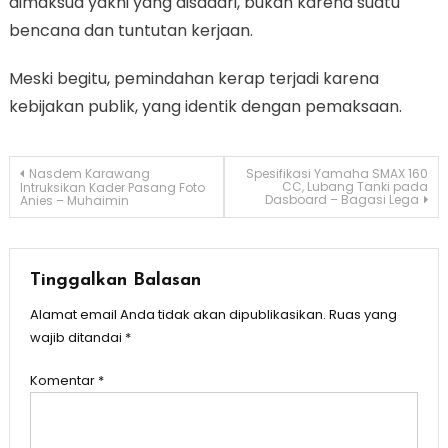
dimaksud yakni yang disadari, bukan karena suatu
bencana dan tuntutan kerjaan.
Meski begitu, pemindahan kerap terjadi karena
kebijakan publik, yang identik dengan pemaksaan.
Navigasi
Nasdem Karawang
Spesifikasi Yamaha SMAX 160
CC, Lubang Tanki pada
Intruksikan Kader Pasang Foto
Dasboard – Bagasi Lega
Anies – Muhaimin
pos
Tinggalkan Balasan
Alamat email Anda tidak akan dipublikasikan.
Ruas yang
wajib ditandai
*
Komentar
*